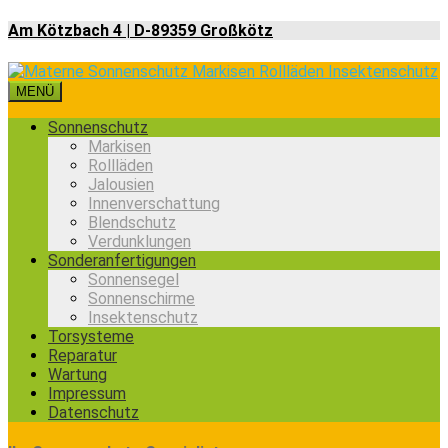
Am Kötzbach 4 | D-89359 Großkötz
MENÜ
Sonnenschutz
Markisen
Rollläden
Jalousien
Innenverschattung
Blendschutz
Verdunklungen
Sonderanfertigungen
Sonnensegel
Sonnenschirme
Insektenschutz
Torsysteme
Reparatur
Wartung
Impressum
Datenschutz