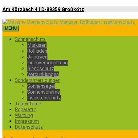
Am Kötzbach 4 | D-89359 Großkötz
MENÜ
Sonnenschutz
Markisen
Rollläden
Jalousien
Innenverschattung
Blendschutz
Verdunklungen
Sonderanfertigungen
Sonnensegel
Sonnenschirme
Insektenschutz
Torsysteme
Reparatur
Wartung
Impressum
Datenschutz