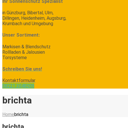
Ihr Sonnenschutz Spezialist
in Günzburg, Bibertal, Ulm,
Dillingen, Heidenheim, Augsburg,
Krumbach und Umgebung
Unser Sortiment:
Markisen & Blendschutz
Rollladen & Jalousien
Torsysteme
Schreiben Sie uns!
Kontaktformular
08221 2048209
brichta
Home
brichta
brichta