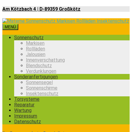
Am Kötzbach 4 | D-89359 Großkötz
MENÜ
Sonnenschutz
Markisen
Rollläden
Jalousien
Innenverschattung
Blendschutz
Verdunklungen
Sonderanfertigungen
Sonnensegel
Sonnenschirme
Insektenschutz
Torsysteme
Reparatur
Wartung
Impressum
Datenschutz