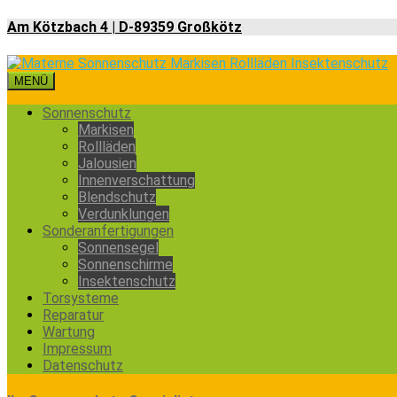
Am Kötzbach 4 | D-89359 Großkötz
MENÜ
Sonnenschutz
Markisen
Rollläden
Jalousien
Innenverschattung
Blendschutz
Verdunklungen
Sonderanfertigungen
Sonnensegel
Sonnenschirme
Insektenschutz
Torsysteme
Reparatur
Wartung
Impressum
Datenschutz