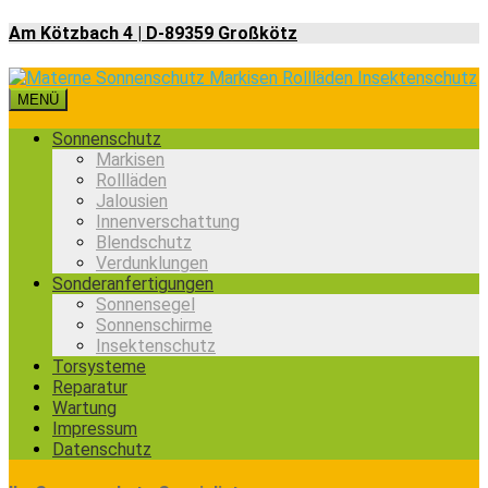
Am Kötzbach 4 | D-89359 Großkötz
MENÜ
Sonnenschutz
Markisen
Rollläden
Jalousien
Innenverschattung
Blendschutz
Verdunklungen
Sonderanfertigungen
Sonnensegel
Sonnenschirme
Insektenschutz
Torsysteme
Reparatur
Wartung
Impressum
Datenschutz