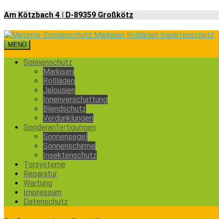
Am Kötzbach 4 | D-89359 Großkötz
MENÜ
Sonnenschutz
Markisen
Rollläden
Jalousien
Innenverschattung
Blendschutz
Verdunklungen
Sonderanfertigungen
Sonnensegel
Sonnenschirme
Insektenschutz
Torsysteme
Reparatur
Wartung
Impressum
Datenschutz